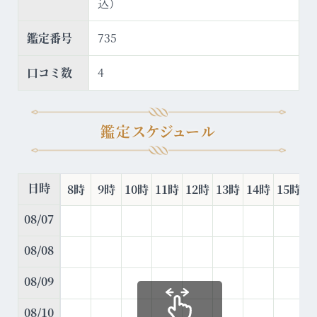
込）
鑑定番号
735
口コミ数
4
鑑定スケジュール
日時
8時
9時
10時
11時
12時
13時
14時
15時
1
08/07
08/08
08/09
08/10