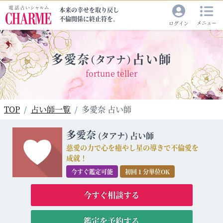
本来の幸せを取り戻し
不倫関係に終止符を。
メニュー
ログイン
多愛奈
占い師
（タアナ）
fortune teller
TOP
占い師一覧
多愛奈 占い師
多愛奈
(タアナ)
占い師
慈愛の力で心を癒やし星の導きで不倫愛を
成就！
今すぐ鑑定可能
初回１分単位OK
今すぐ相談する
鑑定を予約する