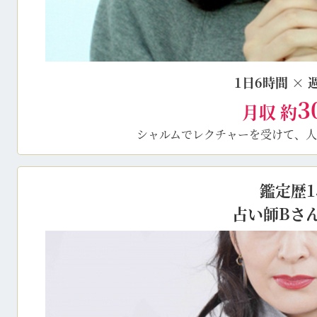
1日6時間 × 
3
月収 約
シャルムでレクチャーを受けて、人
鑑定歴1
占い師Bさ