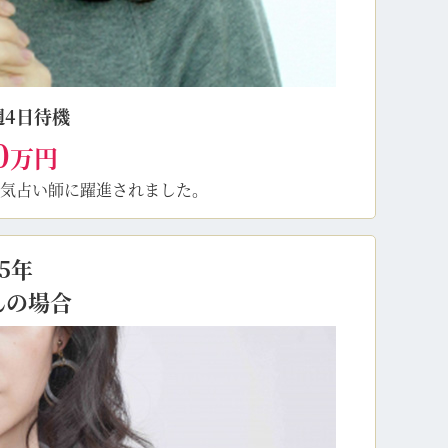
週4日待機
0
万円
気占い師に躍進されました。
5年
んの場合