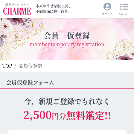
本来の幸せを取り戻し
不倫関係に終止符を。
メニュー
ログイン
会員 仮登録
member temporary registration
TOP
会員仮登録
会員仮登録フォーム
今、新規ご登録でもれなく
2,500
無料鑑定!!
円分