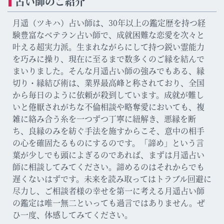
占い師のご紹介
月遥（ツキハ）占い師は、30年以上の鑑定歴を持つ経
験豊富なベテラン占い師で、成就困難な恋愛を次々と
叶える超実力派。生まれながらにして持つ鋭い霊能力
を巧みに操り、現在に至るまで数多くのご縁を結んで
まいりました。そんな月遥占い師の強みでもある、縁
切り・縁結び術は、業界最高峰と称されており、全国
から毎日のように依頼が殺到しています。成就が難し
いと倦厭されがちな不倫相談や略奪愛においても、複
雑に絡み合う糸を一つずつ丁寧に紐解き、悪縁を断
ち、良縁のみを紡ぐ手法を施すからこそ、意中の相手
の心を確固たるものにするのです。「諦め」という言
葉が少しでも頭によぎるのであれば、まずは月遥占い
師に相談してみてください。諦めるのはそれからでも
遅くないはずです。未来を読み取ってはトラブル回避に
尽力し、ご相談者様の幸せを第一に考える月遥占い師
の鑑定は唯一無二といっても過言ではありません。ぜ
ひ一度、体感してみてください。