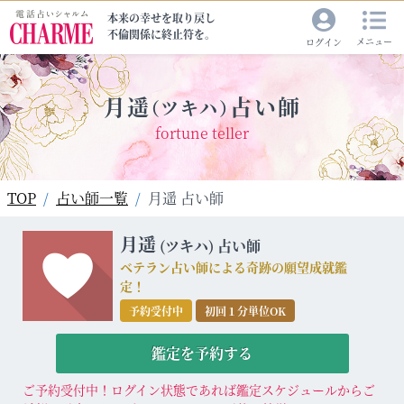
本来の幸せを取り戻し
不倫関係に終止符を。
メニュー
ログイン
月遥
占い師
（ツキハ）
fortune teller
TOP
占い師一覧
月遥 占い師
月遥
(ツキハ)
占い師
ベテラン占い師による奇跡の願望成就鑑
定！
予約受付中
初回１分単位OK
鑑定を予約する
ご予約受付中！ログイン状態であれば鑑定スケジュールからご