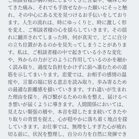
てきた痛み、それでも手放せなかった願いにそっと触
れ、その中心にある光を見つけるお手伝いをしており
ます。人生の流れは、時にゆっくりと、時に激しく形
を変え、ご相談者様の心を揺らしていきます。その揺
れに翻弄されてしまった時、何が真実で、どこに自分
の立ち位置があるのかを見失ってしまうことがありま
す。私は、ご相談者様の中で起きている小さな変化
や、外からの力がどのように作用しているのかを細か
く読み取り、過度な負担をかけずに前へ進むための道
筋を示してまいります。恋愛では、お相手の感情の温
度や、言葉の端に宿る意志を読み取り、歩み寄るため
の最適な距離感を描いていきます。すれ違いが生まれ
た理由を探り、再び繋がるための糸を整え、届けるべ
き想いが届くように導きます。人間関係においては、
見えない緊張の層や、本音を隠したまま続いてきたや
り取りの背景を捉え、心が穏やかに落ち着く地点を探
していきます。お仕事では、無理をしすぎた心が疲れ
切る前に、状況を整理し、自分の力を自然に発揮でき