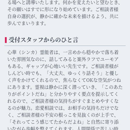
る場へと誘導いたします。何かを変えたいと望むとき、
その願いはすでに形になり始めています。ご相談者様
自身の選択が、静かに確かな未来を描けるよう、共に
歩んでまいります。
受付スタッフからのひと言
心華（シンカ）霊能者は、一言めから穏やかで落ち着
いた雰囲気なのに、話してみると案外ラフでユーモア
もある、ギャップが心地いい先生です。ご相談者様が
しんどい時でも、「大丈夫、ゆっくり話そう」と優し
く声をかけてくれるので、焦らなくてOKな空気がつね
にあります。霊視は静かに深く潜っていき、「このあた
りがポイントだね」と分かりやすく要点を提示してく
れるので、ご相談者様の気持ちがすぐまとめやすくな
るのが魅力。恋愛相談では、お相手の気持ちだけでな
く、ご相談者様の不安の根っこを見抜くのが上手で、
「それってこう感じてたからだよね」と自然に寄り添
いながら歩幅を整えてくれます。人間関係で苦しい時