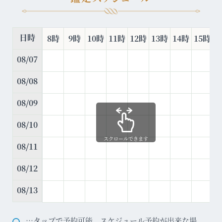
日時
8時
9時
10時
11時
12時
13時
14時
15時
1
08/07
08/08
08/09
08/10
スクロールできます
08/11
08/12
08/13
…タップで予約可能。スケジュール予約が出来な場