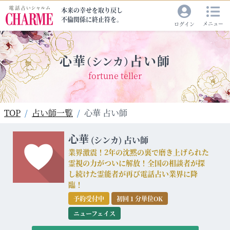
本来の幸せを取り戻し
不倫関係に終止符を。
メニュー
ログイン
心華
占い師
（シンカ）
fortune teller
TOP
占い師一覧
心華 占い師
心華
(シンカ)
占い師
業界激震！2年の沈黙の裏で磨き上げられた
霊視の力がついに解放！全国の相談者が探
し続けた霊能者が再び電話占い業界に降
臨！
予約受付中
初回１分単位OK
ニューフェイス