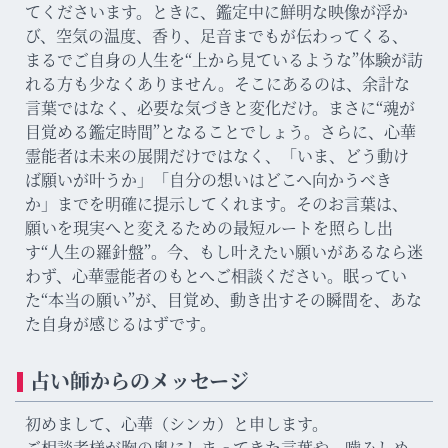
てくださいます。ときに、鑑定中に鮮明な映像が浮か
び、空気の温度、香り、足音までもが伝わってくる、
まるでご自身の人生を“上から見ているような”体験が訪
れる方も少なくありません。そこにあるのは、余計な
言葉ではなく、必要な気づきと変化だけ。まさに“魂が
目覚める鑑定時間”となることでしょう。さらに、心華
霊能者は未来の展開だけではなく、「いま、どう動け
ば願いが叶うか」「自分の想いはどこへ向かうべき
か」までを明確に提示してくれます。そのお言葉は、
願いを現実へと変えるための最短ルートを照らし出
す“人生の羅針盤”。今、もし叶えたい願いがあるなら迷
わず、心華霊能者のもとへご相談ください。眠ってい
た“本当の願い”が、目覚め、動き出すその瞬間を、あな
た自身が感じるはずです。
占い師からのメッセージ
初めまして、心華（シンカ）と申します。
ご相談者様が胸の奥にしまってきた言葉や、噛みしめ