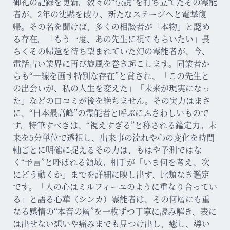
御礼の記録を更新。数々の“伝説”を打ち立てたその霊能
者が、2年の沈黙を破り、新たなステージへと電撃復
帰。その名を聞けば、多くの相談者が「本物」と認め
る存在。「もう一度、あの先生に視てもらいたい」長
らくその帰還を待ち望まれていた幻の霊能者が、今、
電話占い業界に再び旋風を巻き起こします。同業者か
らも“一線を画す特別な存在”と賞され、「この先生と
の出会いが、私の人生を変えた」「未来が現実になっ
た」などの口コミが後を絶ちません。その実力はまさ
に、“日本最高峰”の霊能者と呼ぶにふさわしいもので
す。特筆すべきは、“視えすぎる”と称される鑑定力。未
来を5分単位で透視し、出来事の流れや心の変化を時間
軸ごとに明確に捉えるその力は、もはや予測ではな
く“予言”と呼ばれる領域。相手が「いま何を考え、次
にどう動くか」までを詳細に映し出す、比類なき鑑定
です。「人の心はミルフィーユのように重なり合ってい
る」と語る心華（シンカ）霊能者は、その何層にも重
なる感情の“本音の層”を一枚ずつ丁寧に読み解き、表に
は出せない想いや痛みまでも見つけ出し、癒し、導い