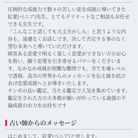
圧倒的な成就力で数々の苦しい恋を成就に導いてきた
紅愛(ベニア)先生。とてもデリケートなご相談もお任せ
できる先生です。
「こんなこと話しても大丈夫かしら」と思うような内
容も、遠慮なくお話しでき、決して否定する事のなく
望む未来へと導いていただけます。
障害ある恋愛で明るく楽しく恋愛ができない方のお心
を救い、願う恋愛を引き寄せるパワーをくださいま
す。なかなか成就が困難な難問でも、全てを魂レベル
で透視。高次の世界からのメッセージを伝え縁を結び
あげ恋愛成就へとお導きいたします。
テンポの良い鑑定、当たる鑑定で人気を集めています。
鑑定をされた方の大多数が願いが叶っている最強の不
倫成就のお力をお持ちです
占い師からのメッセージ
はじめまして。紅愛(ベニア)と申します。