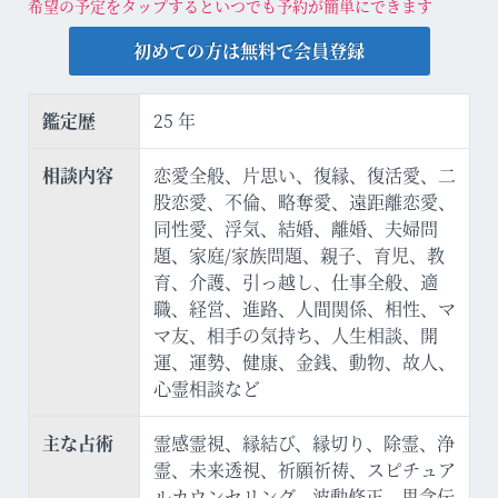
希望の予定をタップするといつでも予約が簡単にできます
初めての方は無料で会員登録
鑑定歴
25 年
相談内容
恋愛全般、片思い、復縁、復活愛、二
股恋愛、不倫、略奪愛、遠距離恋愛、
同性愛、浮気、結婚、離婚、夫婦問
題、家庭/家族問題、親子、育児、教
育、介護、引っ越し、仕事全般、適
職、経営、進路、人間関係、相性、マ
マ友、相手の気持ち、人生相談、開
運、運勢、健康、金銭、動物、故人、
心霊相談など
主な占術
霊感霊視、縁結び、縁切り、除霊、浄
霊、未来透視、祈願祈祷、スピチュア
ルカウンセリング、波動修正、思念伝