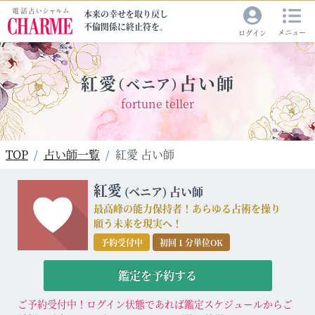
本来の幸せを取り戻し
不倫関係に終止符を。
メニュー
ログイン
紅愛
占い師
（ベニア）
fortune teller
TOP
占い師一覧
紅愛 占い師
紅愛
(ベニア)
占い師
最高峰の能力保持者！あらゆる占術を操り
願う未来を現実へ！
予約受付中
初回１分単位OK
鑑定を予約する
ご予約受付中！ログイン状態であれば鑑定スケジュールからご