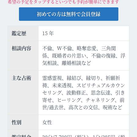
希望の予定をタップするといつでも予約が簡単にできます
初めての方は無料で会員登録
鑑定歴
15 年
相談内容
不倫、W不倫、略奪恋愛、三角関
係、既婚者の片思い、不倫の復縁、浮
気相談、離婚相談など
主な占術
霊感霊視、縁結び、縁切り、祈願祈
祷、未来透視、スピリチュアルカウン
セリング、波動修正、思念伝達、引き
寄せ、ヒーリング、チャネリング、前
世/過去世、高次との交信、呪術など
性別
女性