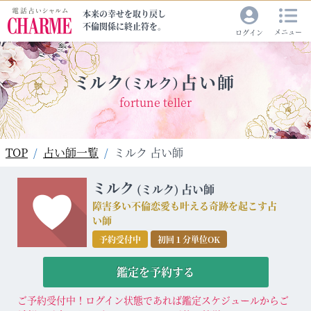
本来の幸せを取り戻し
不倫関係に終止符を。
メニュー
ログイン
ミルク
占い師
（ミルク）
fortune teller
TOP
占い師一覧
ミルク 占い師
ミルク
(ミルク)
占い師
障害多い不倫恋愛も叶える奇跡を起こす占
い師
予約受付中
初回１分単位OK
鑑定を予約する
ご予約受付中！ログイン状態であれば鑑定スケジュールからご