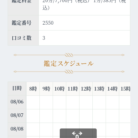
鑑定料金
20分/7,700円（税込） 1分/385円（税
込）
鑑定番号
2550
口コミ数
3
鑑定スケジュール
日時
8時
9時
10時
11時
12時
13時
14時
15時
1
08/06
08/07
08/08